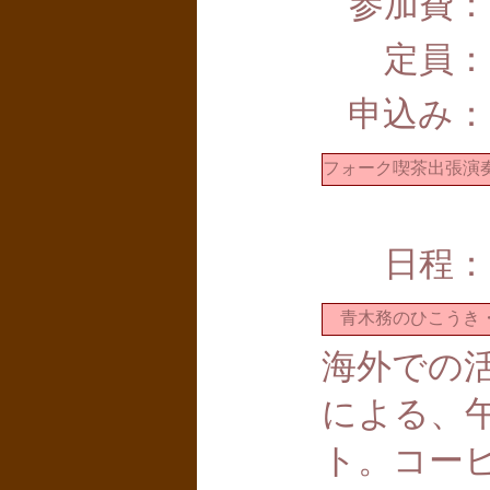
参加費：
定員：
申込み：
フォーク喫茶出張
日程：
青木務のひこうき・
海外での
による、
ト。コー