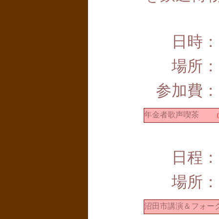
日時：
場所：
参加費：
年金者歌声喫茶
（
日程：
場所：
沼田市講演＆フォー