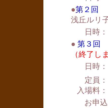
●
第２回
「
浅丘ルリ
日時：
●
第３回
（終了し
日時：
定員：
入場料：
お申込