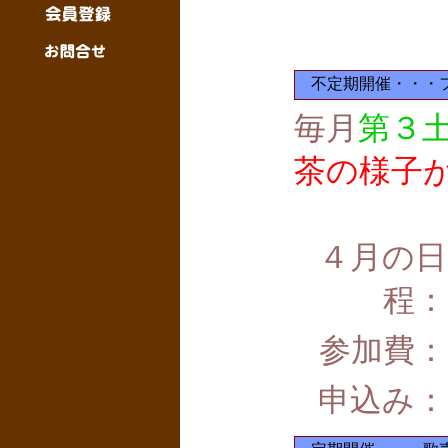
不定期開催・・・
毎月
第３
茶の様子
４月
の日
程：
参加費：
申込み：