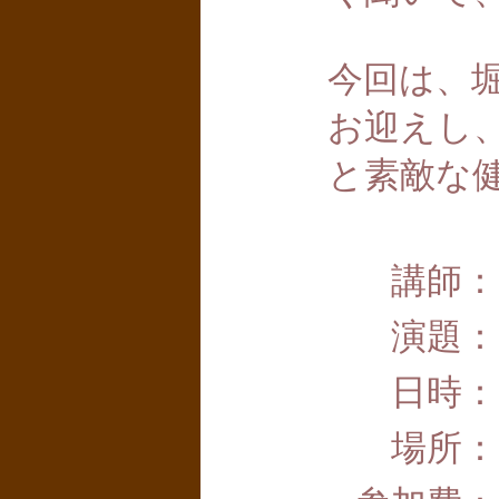
今回は、
お迎えし
と素敵な
講師：
演題：
日時：
場所：