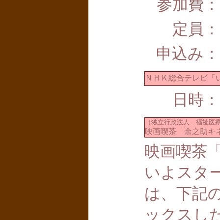
参加費：
定員：
申込み：
ＮＨＫ総合テレビ「
日時：
（独立行政法人 福祉医
映画喫茶「余之助キ
映画喫茶
いよスタ
は、下記
ックスし