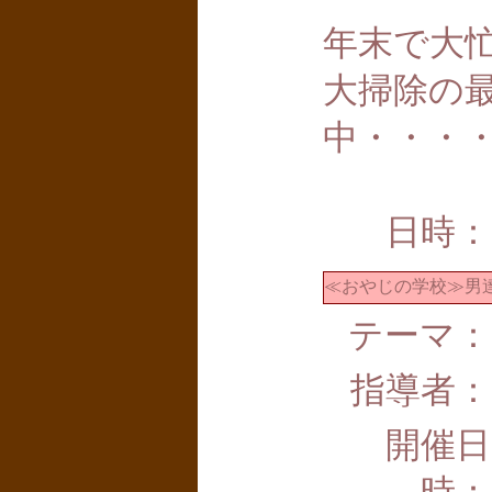
年末で大
大掃除の
中・・・
日時：
≪おやじの学校≫男
テーマ：
指導者：
開催日