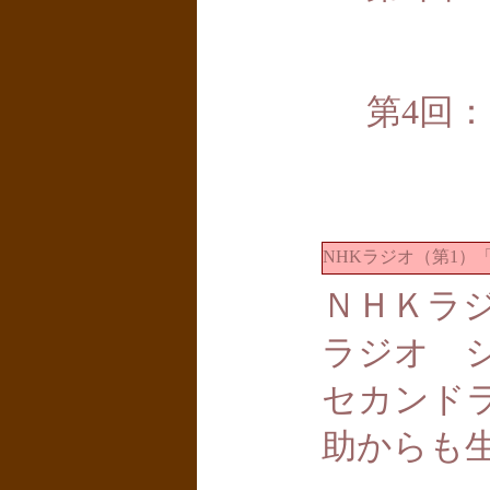
第4回：
NHKラジオ（第1）
ＮＨＫラ
ラジオ 
セカンド
助からも