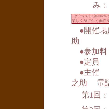
み：
（独立行政法人福祉医療
楽しく身に付く面白
●開催場所
助
●参加料
●定員 
●主催 
之助 電話・F
第1回：