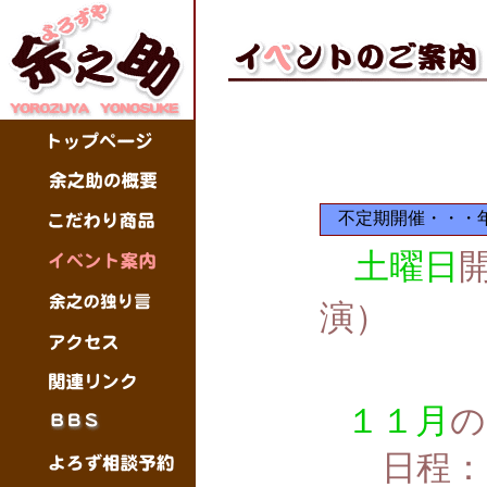
不定期開催・・・
土曜日
演）
１１月
の
日程：