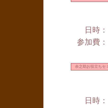
日時：
参加費：
余之助お役立ちセミ
日時：