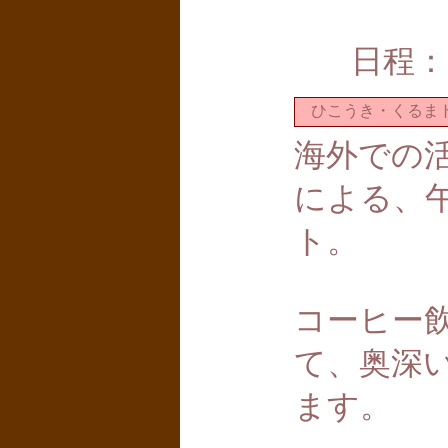
日程：
ひこうき・くるまト
海外での
による、
ト。
コーヒー
て、奥深
ます。