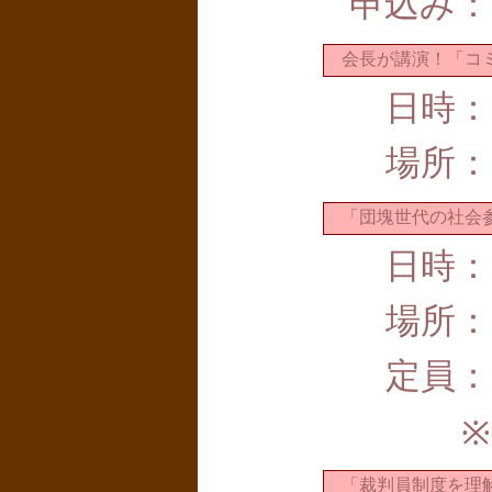
申込み：
会長が講演！「コミ
日時：
場所：
「団塊世代の社会参
日時：
場所：
定員：
※
「裁判員制度を理解