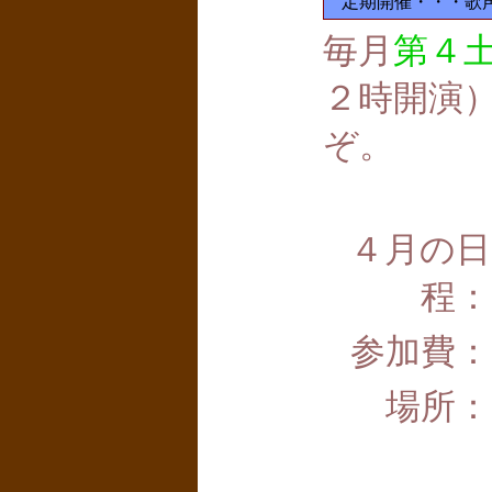
定期開催・・・歌
毎月
第４
２時開演
ぞ。
４月
の日
程：
参加費：
場所：